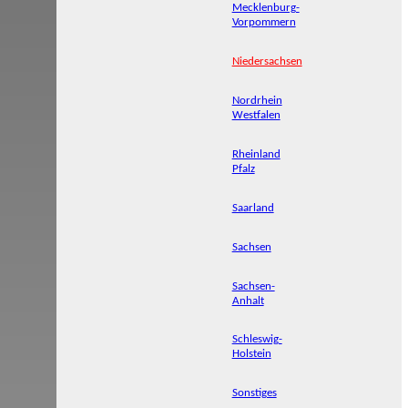
Mecklenburg-
Vorpommern
Niedersachsen
Nordrhein
Westfalen
Rheinland
Pfalz
Saarland
Sachsen
Sachsen-
Anhalt
Schleswig-
Holstein
Sonstiges