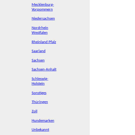
Mecklenburg-
Vorpommern
Niedersachsen
Nordrhein
Westfalen
Rheinland Pfalz
Saarland
Sachsen
Sachsen-Anhalt
Schleswig-
Holstein
Sonstiges
Thüringen
Zoll
Hundemarken
Unbekannt