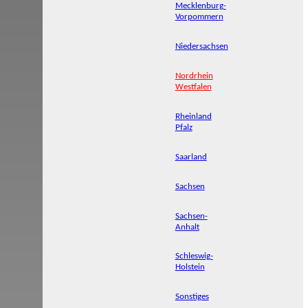
Mecklenburg-
Vorpommern
Niedersachsen
Nordrhein
Westfalen
Rheinland
Pfalz
Saarland
Sachsen
Sachsen-
Anhalt
Schleswig-
Holstein
Sonstiges