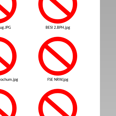
ug.JPG
BESI 2.BPH.jpg
Bochum.jpg
FSE NRW.jpg