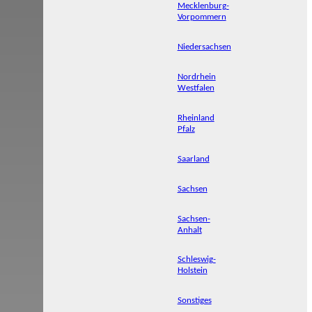
Mecklenburg-
Vorpommern
Niedersachsen
Nordrhein
Westfalen
Rheinland
Pfalz
Saarland
Sachsen
Sachsen-
Anhalt
Schleswig-
Holstein
Sonstiges