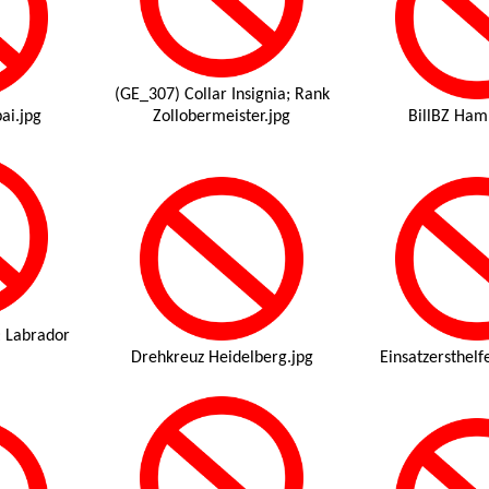
(GE_307) Collar Insignia; Rank
ai.jpg
Zollobermeister.jpg
BillBZ Ham
; Labrador
Drehkreuz Heidelberg.jpg
Einsatzersthelf