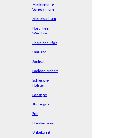
Mecklenburg-
Vorpommern
Niedersachsen
Nordrhein
Westfalen
Rheinland Pfalz
Saarland
Sachsen
Sachsen-Anhalt
Schleswig-
Holstein
Sonstiges
Thüringen
Zoll
Hundemarken
Unbekannt