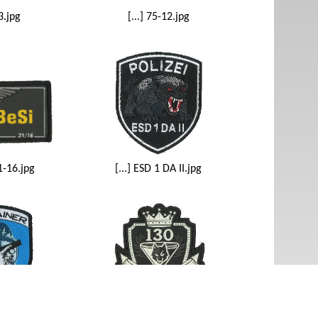
-3.jpg
[...] 75-12.jpg
21-16.jpg
[...] ESD 1 DA II.jpg