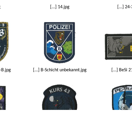
g
[...] 14.jpg
[...] 24
-B.jpg
[...] B-Schicht unbekannt.jpg
[...] BeSi 