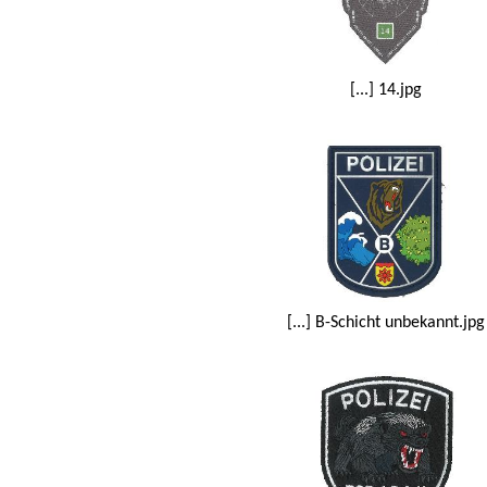
[...] 14.jpg
[...] B-Schicht unbekannt.jpg